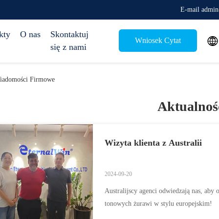
E-mail admi
kty
O nas
Skontaktuj

Wniosek Cytat
się z nami
Wiadomości Firmowe
Aktualnoś
Wizyta klienta z Australii
2024-09-20
Australijscy agenci odwiedzają nas, aby
tonowych żurawi w stylu europejskim!