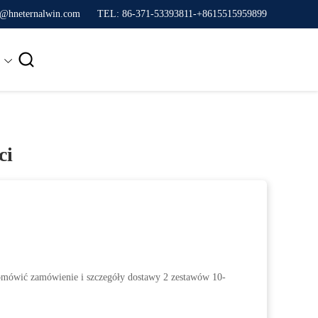
n@hneternalwin.com
TEL: 86-371-53393811-+8615515959899

ci
 omówić zamówienie i szczegóły dostawy 2 zestawów 10-