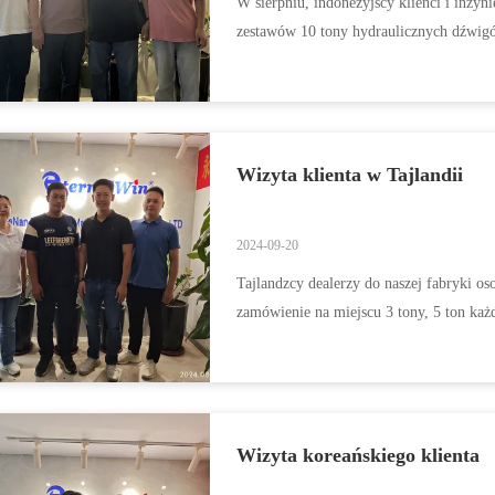
W sierpniu, indonezyjscy klienci i inży
zestawów 10 tony hydraulicznych dźwig
Wizyta klienta w Tajlandii
2024-09-20
Tajlandzcy dealerzy do naszej fabryki os
zamówienie na miejscu 3 tony, 5 ton każ
Wizyta koreańskiego klienta