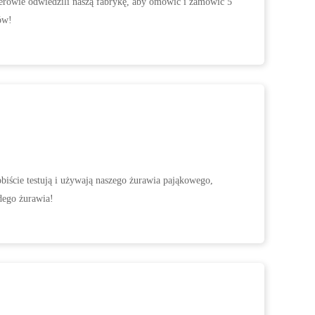
nierowie odwiedzili naszą fabrykę, aby omówić i zamówić 5
ów!
obiście testują i używają naszego żurawia pająkowego,
dego żurawia!