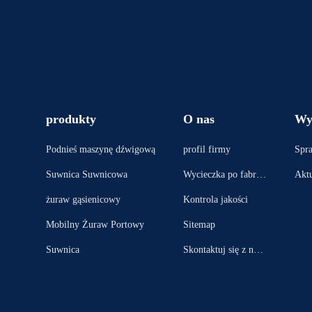
produkty
O nas
Wy
Podnieś maszynę dźwigową
profil firmy
Spr
Suwnica Suwnicowa
Wycieczka po fabryc
Aktu
e
żuraw gąsienicowy
Kontrola jakości
Mobilny Żuraw Portowy
Sitemap
Suwnica
Skontaktuj się z nam
i