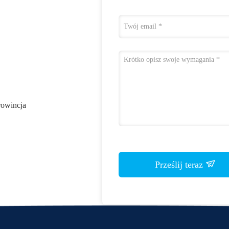
rowincja
Prześlij teraz