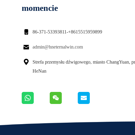
momencie

86-371-53393811-+8615515959899

admin@hneternalwin.com

Strefa przemysłu dźwigowego, miasto ChangYuan, p
HeNan