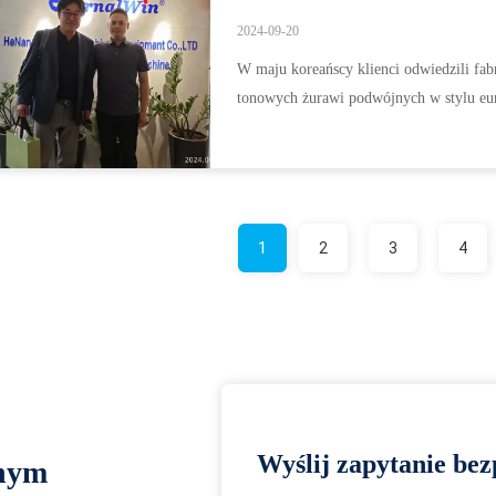
2024-09-20
W maju koreańscy klienci odwiedzili fabr
tonowych żurawi podwójnych w stylu eu
1
2
3
4
Wyślij zapytanie bez
lnym