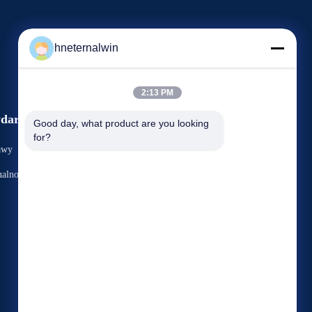
hneternalwin
2:13 PM
darzenia
Good day, what product are you looking 
Wniosek Cytat
for?
awy
TEL: 86-371-53393811-+8615515959899
alności
Faks: 86-371-86546711


