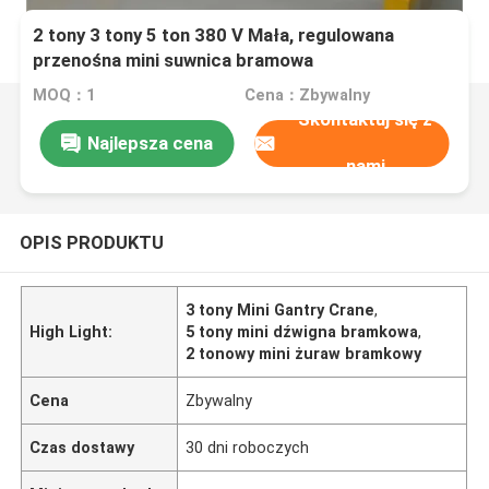
2 tony 3 tony 5 ton 380 V Mała, regulowana
przenośna mini suwnica bramowa
MOQ：1
Cena：Zbywalny
Skontaktuj się z
Najlepsza cena
nami
OPIS PRODUKTU
3 tony Mini Gantry Crane
,
High Light:
5 tony mini dźwigna bramkowa
,
2 tonowy mini żuraw bramkowy
Cena
Zbywalny
Czas dostawy
30 dni roboczych