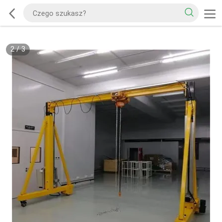
2
/
3