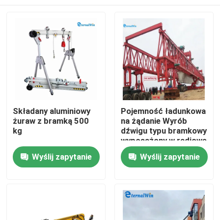
Składany aluminiowy
Pojemność ładunkowa
żuraw z bramką 500
na żądanie Wyrób
kg
dźwigu typu bramkowy
wyposażony w radiowe
sterowanie zdalne
Dom
Wyślij zapytanie
Wyślij zapytanie
wspierające i
elastyczne
rozwiązania do
Produkty
przenoszenia ładunku
O nas