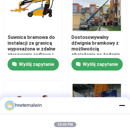
Wycieczka po fabryce
Kontrola jakości
Suwnica bramowa do
Dostosowywalny
instalacji za granicą
dźwignia bramkowy z
wyposażona w zdalne
możliwością
Skontaktuj się z nami
sterowanie radiowe i
obciążenia na żądanie
bezprzewodowy pilot
i funkcjonowanie
Wyślij zapytanie
Wyślij zapytanie
Null zapewniający
forma Null
Poprosić o wycenę
bezproblemową
bezprzewodowe
obsługę
sterowanie zdalne
Idealne dla przemysłu
Podnieś maszynę dźwigową
hneternalwin
Suwnica Suwnicowa
10:49 PM
żuraw gąsienicowy